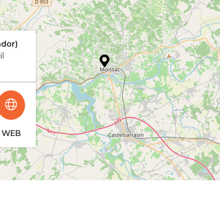
ador)
il
WEB