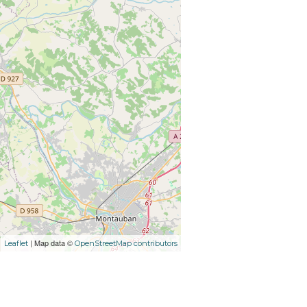
| Map data ©
Leaflet
OpenStreetMap contributors