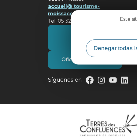
accueil@ tourisme-
moissacconfluences.fr
Este si
Tel. 05 32 09 69 36
Póngase en contacto con
nosotros
Denegar todas l
Oficina de Turismo
Síguenos en