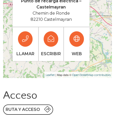
Punto de recarga eléctrica –
Castelmayran
Chemin de Ronde
82210 Castelmayran
LLAMAR
ESCRIBIR
WEB
| Map data ©
Leaflet
OpenStreetMap contributors
Acceso
RUTA Y ACCESO