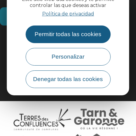
controlar las que deseas activar
Política de privacidad
¿Cómo llegar?
Permitir todas las cookies
Información práctica
Área profesional
Personalizar
Área de grupo
Denegar todas las cookies