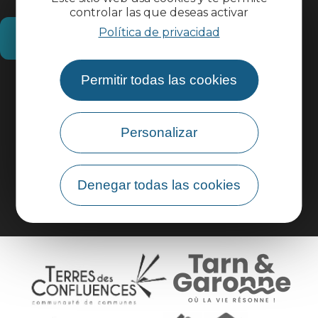
controlar las que deseas activar
Política de privacidad
¿Cómo llegar?
Permitir todas las cookies
Información práctica
Área profesional
Personalizar
Área de grupo
Denegar todas las cookies