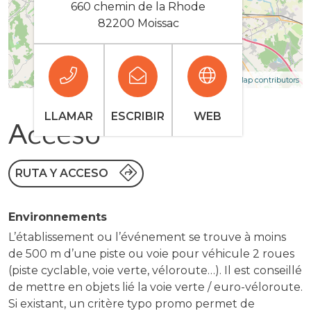
660 chemin de la Rhode
82200 Moissac
| Map data ©
Leaflet
OpenStreetMap contributors
LLAMAR
ESCRIBIR
WEB
Acceso
RUTA Y ACCESO
Environnements
L’établissement ou l’événement se trouve à moins
de 500 m d’une piste ou voie pour véhicule 2 roues
(piste cyclable, voie verte, véloroute…). Il est conseillé
de mettre en objets lié la voie verte / euro-véloroute.
Si existant, un critère typo promo permet de