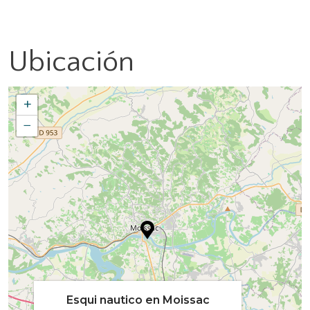
Ubicación
+
−
Esqui nautico en Moissac