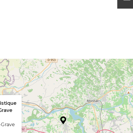
istique
Grave
a-Grave