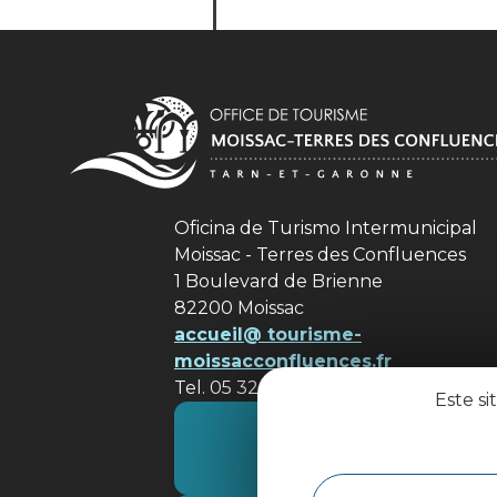
Oficina de Turismo Intermunicipal
Moissac - Terres des Confluences
1 Boulevard de Brienne
82200 Moissac
accueil@ tourisme-
moissacconfluences.fr
Tel. 05 32 09 69 36
Este si
Póngase en contacto con
nosotros