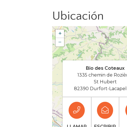
Ubicación
+
−
Bio des Coteaux
1335 chemin de Roziè
St Hubert
82390 Durfort-Lacapel
LLAMAR
ESCRIBIR