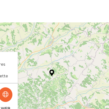
res
ette
WEB