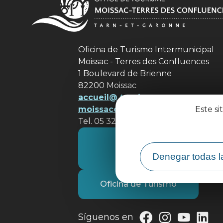
Oficina de Turismo Intermunicipal
Moissac - Terres des Confluences
1 Boulevard de Brienne
82200 Moissac
accueil@ tourisme-
moissacconfluences.fr
Este si
Tel. 05 32 09 69 36
Póngase en contacto con
nosotros
Denegar todas l
Oficina de Turismo
Síguenos en