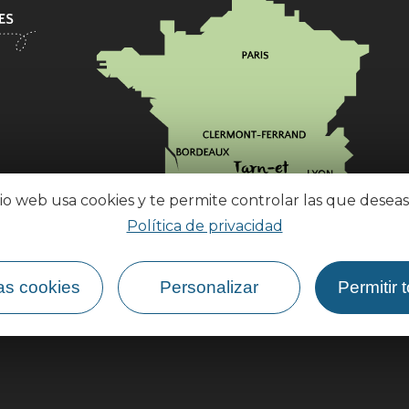
tio web usa cookies y te permite controlar las que deseas
Política de privacidad
¿Cómo llegar?
as cookies
Personalizar
Permitir 