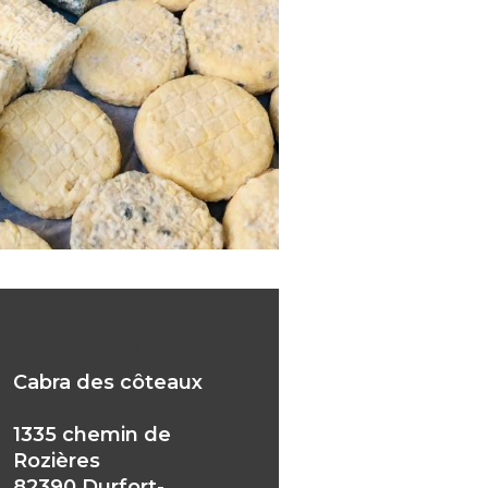
a des côteaux
Cabra des côteaux
1335 chemin de
Rozières
82390 Durfort-