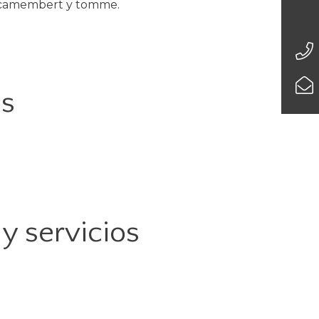
, camembert y tomme.
os
y servicios