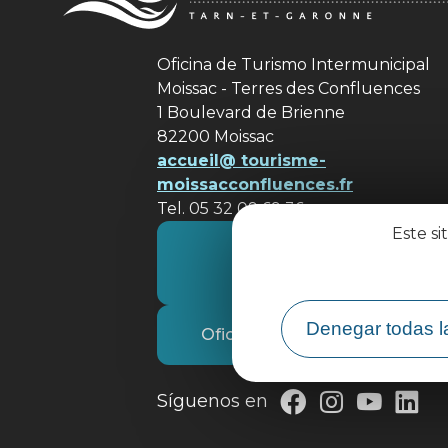
Oficina de Turismo Intermunicipal
Moissac - Terres des Confluences
1 Boulevard de Brienne
82200 Moissac
accueil@ tourisme-
moissacconfluences.fr
Tel. 05 32 09 69 36
Este si
Póngase en contacto con
nosotros
Denegar todas l
Oficina de Turismo
Síguenos en