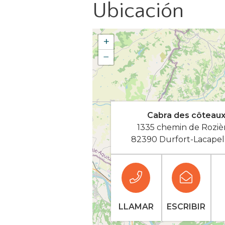
Ubicación
+
−
Cabra des côteau
1335 chemin de Roziè
82390 Durfort-Lacapel
LLAMAR
ESCRIBIR