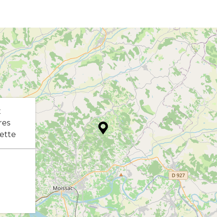
x
res
ette