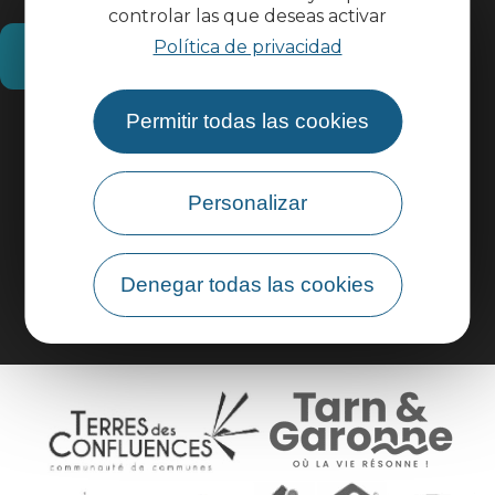
controlar las que deseas activar
Política de privacidad
¿Cómo llegar?
Permitir todas las cookies
Información práctica
Área profesional
Personalizar
Área de grupo
Denegar todas las cookies