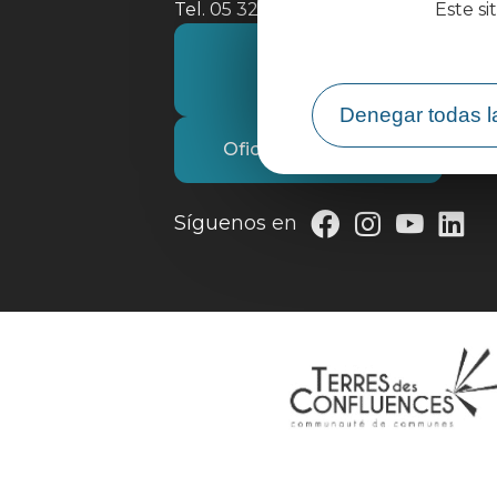
Este si
Tel. 05 32 09 69 36
Póngase en contacto con
nosotros
Denegar todas l
Oficina de Turismo
Síguenos en