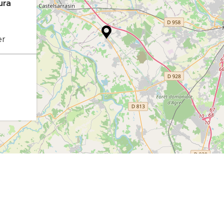
ura
er