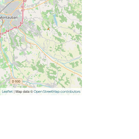
| Map data ©
Leaflet
OpenStreetMap contributors