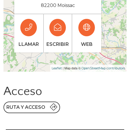
82200 Moissac
LLAMAR
ESCRIBIR
WEB
| Map data ©
Leaflet
OpenStreetMap contributors
Acceso
RUTA Y ACCESO