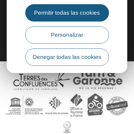
Permitir todas las cookies
Área profesional
Área de grupo
Personalizar
Denegar todas las cookies