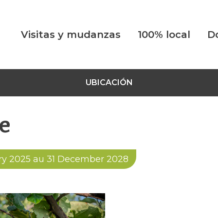
Visitas y mudanzas
100% local
D
UBICACIÓN
e
ry 2025 au 31 December 2028