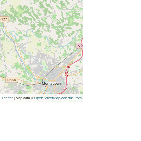
| Map data ©
Leaflet
OpenStreetMap contributors