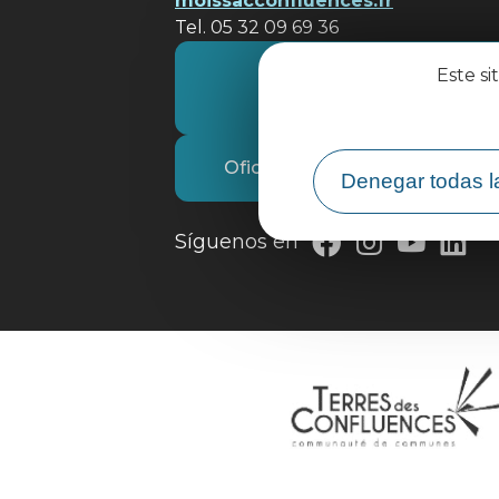
moissacconfluences.fr
Tel. 05 32 09 69 36
Póngase en contacto con
Este si
nosotros
Oficina de Turismo
Denegar todas l
Síguenos en