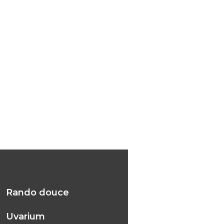
do douce
Rando douce
Uvarium