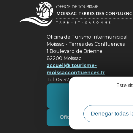
Oficina de Turismo Intermunicipal
Moissac - Terres des Confluences
1 Boulevard de Brienne
82200 Moissac
accueil@ tourisme-
moissacconfluences.fr
Tel. 05 32 09 69 36
Este si
Póngase en contacto con
nosotros
Denegar todas l
Oficina de Turismo