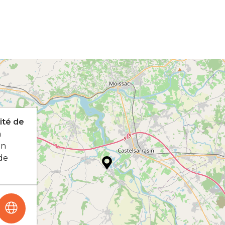
cité de
n
an
ade
n