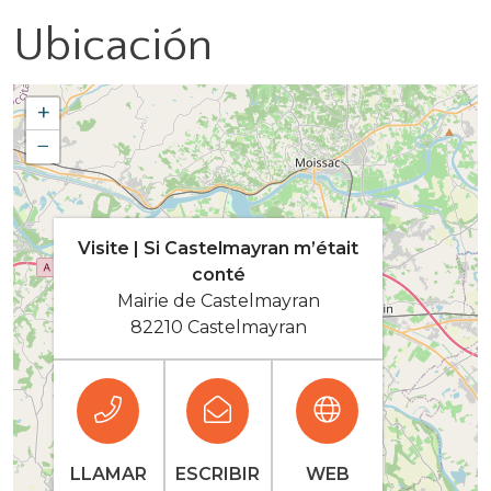
Ubicación
+
−
Visite | Si Castelmayran m’était
conté
Mairie de Castelmayran
82210 Castelmayran
LLAMAR
ESCRIBIR
WEB