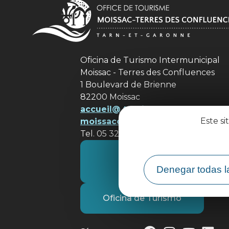
Oficina de Turismo Intermunicipal
Moissac - Terres des Confluences
1 Boulevard de Brienne
82200 Moissac
accueil@ tourisme-
Este si
moissacconfluences.fr
Tel. 05 32 09 69 36
Póngase en contacto con
nosotros
Denegar todas l
Oficina de Turismo