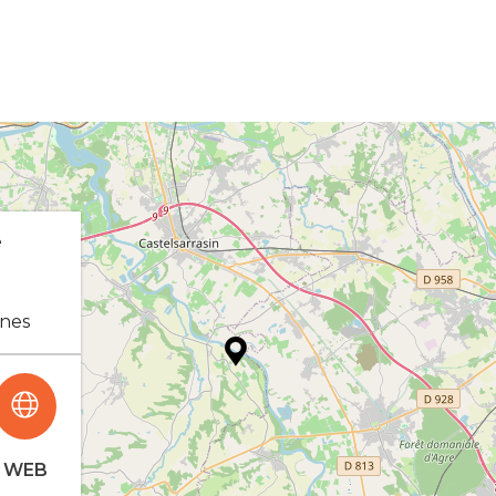
e
nes
WEB