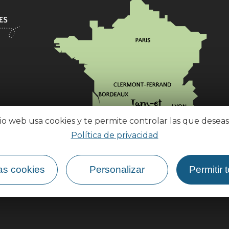
tio web usa cookies y te permite controlar las que deseas
Política de privacidad
¿Cómo llegar?
as cookies
Personalizar
Permitir 