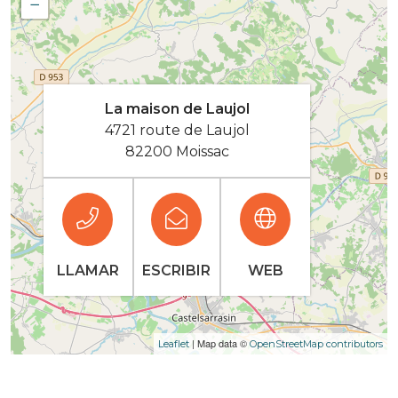
−
La maison de Laujol
4721 route de Laujol
82200 Moissac
LLAMAR
ESCRIBIR
WEB
| Map data ©
Leaflet
OpenStreetMap contributors