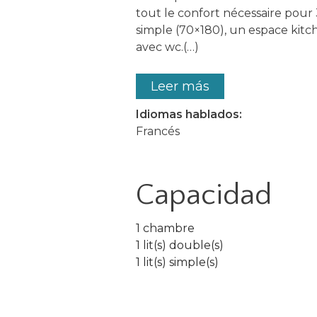
tout le confort nécessaire pour 3 
simple (70×180), un espace kitc
avec wc.(…)
Leer más
Idiomas hablados:
Francés
Capacidad
1 chambre
1 lit(s) double(s)
1 lit(s) simple(s)