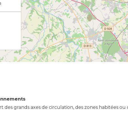
n
onnements
art des grands axes de circulation, des zones habitées o