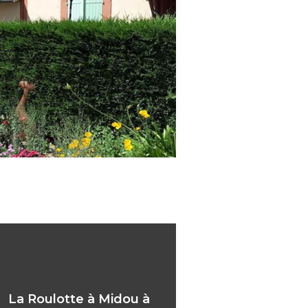
oulotte à Midou à
elsarrasin
La Roulotte à Midou à