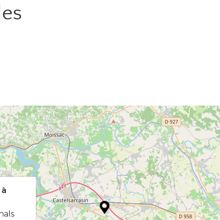
les
 à
nals