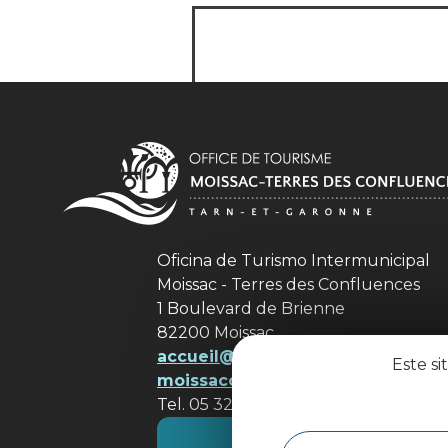
Oficina de Turismo Intermunicipal
Moissac - Terres des Confluences
1 Boulevard de Brienne
82200 Moissac
accueil@ tourisme-
Este si
moissacconfluences.fr
Tel. 05 32 09 69 36
Póngase en contacto con