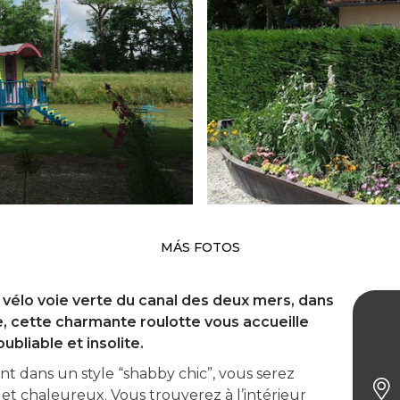
MÁS FOTOS
a vélo voie verte du canal des deux mers, dans
e, cette charmante roulotte vous accueille
La R
ubliable et insolite.
Cast
t dans un style “shabby chic”, vous serez
t et chaleureux. Vous trouverez à l’intérieur