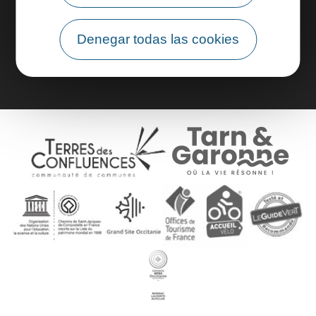
Área profesional
Denegar todas las cookies
Área de grupo