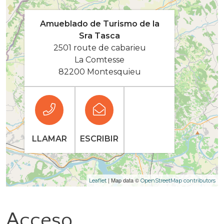
Amueblado de Turismo de la
Sra Tasca
2501 route de cabarieu
La Comtesse
82200 Montesquieu
LLAMAR
ESCRIBIR
| Map data ©
Leaflet
OpenStreetMap contributors
Acceso