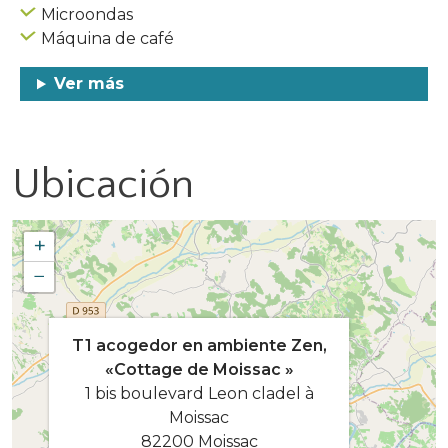
Microondas
Máquina de café
Ver más
Ubicación
+
−
T1 acogedor en ambiente Zen,
«Cottage de Moissac »
1 bis boulevard Leon cladel à
Moissac
82200 Moissac