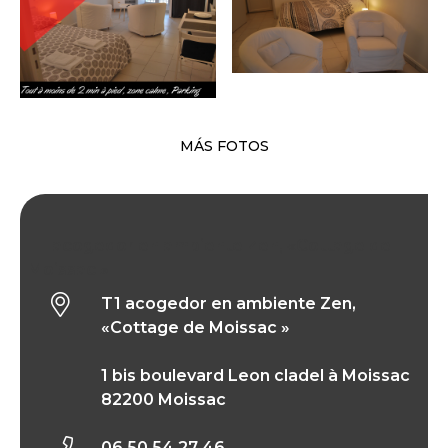
MÁS FOTOS
T1 acogedor en ambiente Zen, «Cottage de
Moissac »
T1 acogedor en ambiente Zen,
«Cottage de Moissac »
1 bis boulevard Leon cladel à Moissac
82200 Moissac
06 50 54 27 46