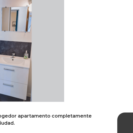
 acogedor apartamento completamente
iudad.
T2 pl