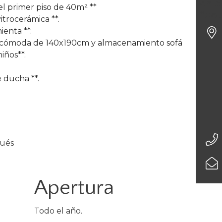
en e
l primer piso de 40m² **
“Cot
itrocerámica **.
mienta **.
a cómoda de 140x190cm y almacenamiento sofá
iños**.
 ducha **.
gués
Apertura
Todo el año.