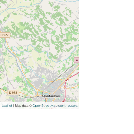
| Map data ©
Leaflet
OpenStreetMap contributors