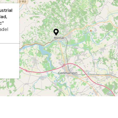
ustrial
dad,
c”
adel