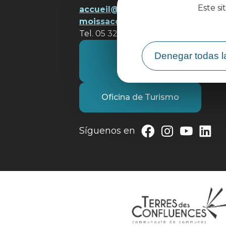
Este si
accueil@ tourisme-
moissacconfluences.fr
Tel. 05 32 09 69 36
Póngase en contacto con
Denegar todas l
nosotros
Oficina de Turismo
Síguenos en