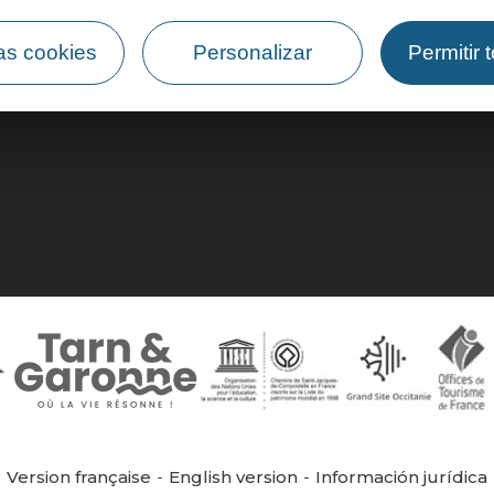
as cookies
Personalizar
Permitir 
¿Cómo llegar?
Version française
English version
Información jurídica