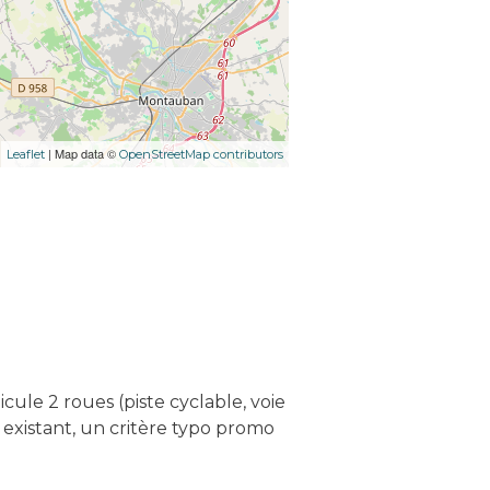
| Map data ©
Leaflet
OpenStreetMap contributors
ule 2 roues (piste cyclable, voie
Si existant, un critère typo promo