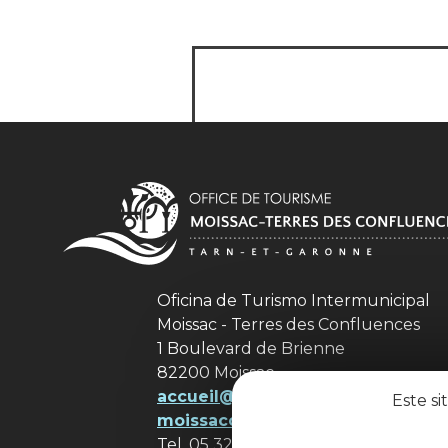
Oficina de Turismo Intermunicipal
Moissac - Terres des Confluences
1 Boulevard de Brienne
82200 Moissac
accueil@ tourisme-
Este si
moissacconfluences.fr
Tel. 05 32 09 69 36