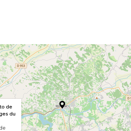
to de
ges du
ode