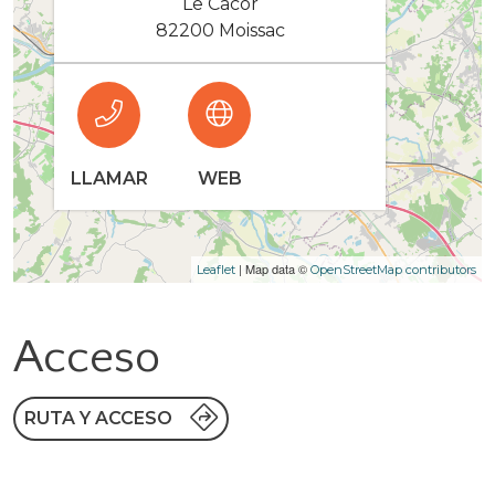
Le Cacor
82200 Moissac
LLAMAR
WEB
| Map data ©
Leaflet
OpenStreetMap contributors
Acceso
RUTA Y ACCESO