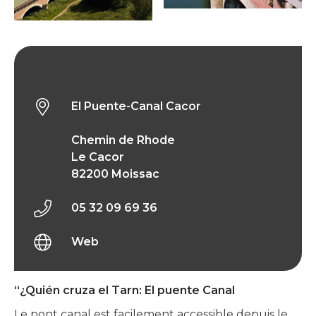
El Puente-Canal Cacor
El Puente-Canal Cacor
Chemin de Rhode
Le Cacor
82200 Moissac
05 32 09 69 36
Web
“¿Quién cruza el Tarn: El puente Canal
Le pont canal est facilement accessible depuis le