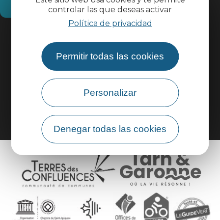
¿Cómo llegar?
controlar las que deseas activar
Política de privacidad
Información práctica
Permitir todas las cookies
Área profesional
Personalizar
Área de grupo
Denegar todas las cookies