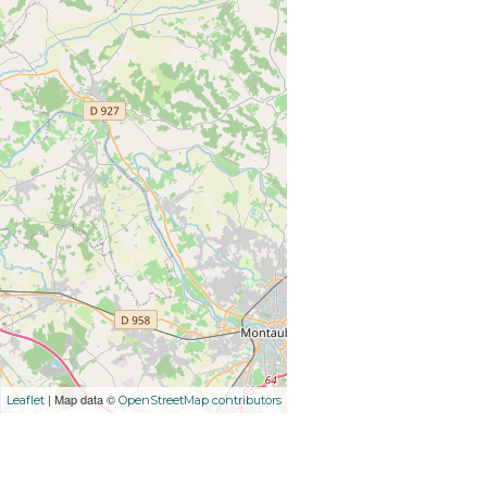
| Map data ©
Leaflet
OpenStreetMap contributors