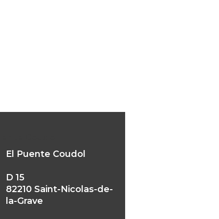
uente Coudol
El Puente Coudol
D 15
82210 Saint-Nicolas-de-
la-Grave