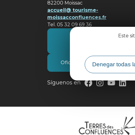
82200 Moissac
accueil@ tourisme-
moissacconfluences.fr
Tel. 05 32 09 69 36
Este si
Póngase en contacto con
nosotros
Oficina de Turismo
Denegar todas l
Síguenos en