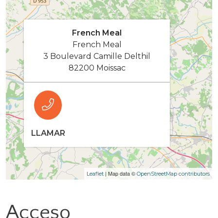
French Meal
French Meal
3 Boulevard Camille Delthil
82200 Moissac
LLAMAR
| Map data ©
Leaflet
OpenStreetMap contributors
Acceso