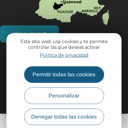
¿Cómo llegar?
Este sitio web usa cookies y te permite
controlar las que deseas activar
Información práctica
Política de privacidad
Área profesional
Permitir todas las cookies
Área de grupo
Personalizar
Denegar todas las cookies