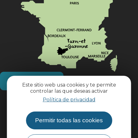
¿Cómo llegar?
Este sitio web usa cookies y te permite
controlar las que deseas activar
Política de privacidad
Información práctica
Permitir todas las cookies
Área profesional
Área de grupo