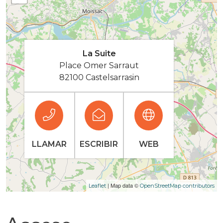
La Suite
Place Omer Sarraut
82100 Castelsarrasin
LLAMAR
ESCRIBIR
WEB
| Map data ©
Leaflet
OpenStreetMap contributors