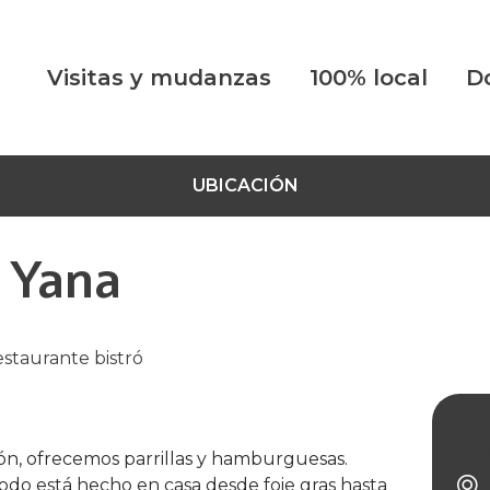
Visitas y mudanzas
100% local
D
UBICACIÓN
 Yana
estaurante bistró
Rest
n, ofrecemos parrillas y hamburguesas.
odo está hecho en casa desde foie gras hasta