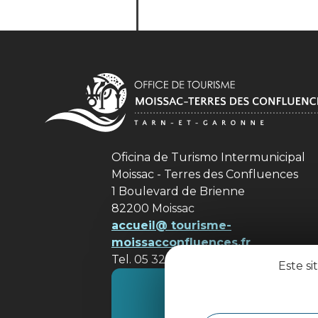
Oficina de Turismo Intermunicipal
Moissac - Terres des Confluences
1 Boulevard de Brienne
82200 Moissac
accueil@ tourisme-
moissacconfluences.fr
Tel. 05 32 09 69 36
Este si
Póngase en contacto con
nosotros