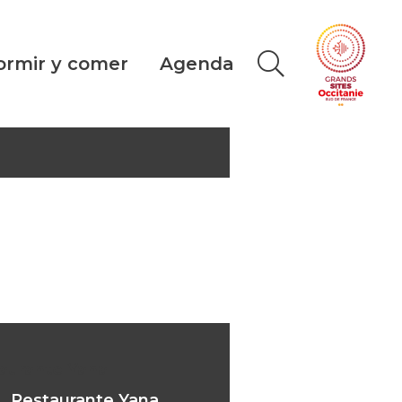
ormir y comer
Agenda
aurante Yana
Restaurante Yana