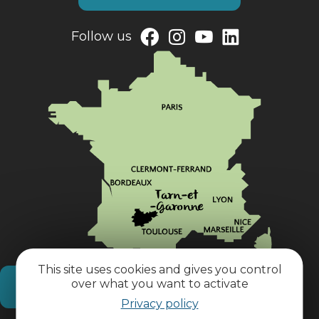
Follow us
This site uses cookies and gives you control
over what you want to activate
How do I get there?
Privacy policy