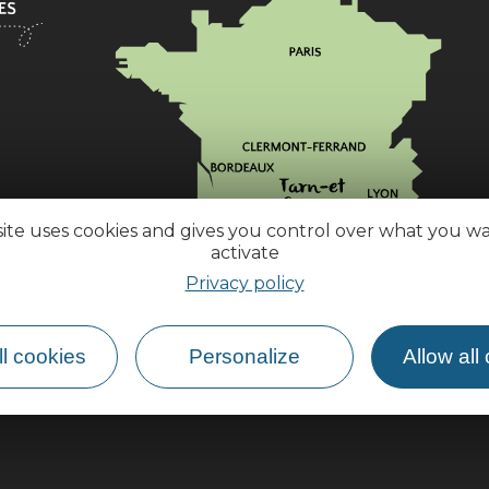
site uses cookies and gives you control over what you w
activate
Privacy policy
How do I get there?
l cookies
Personalize
Allow all