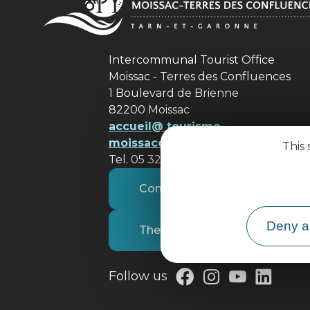
Intercommunal Tourist Office
Moissac - Terres des Confluences
1 Boulevard de Brienne
82200 Moissac
accueil@ tourisme-
moissacconfluences.fr
This 
Tel. 05 32 09 69 36
Contact us
Deny al
The tourist office
Follow us