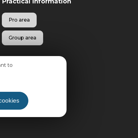
Practical information
Pro area
Group area
ant to
 cookies