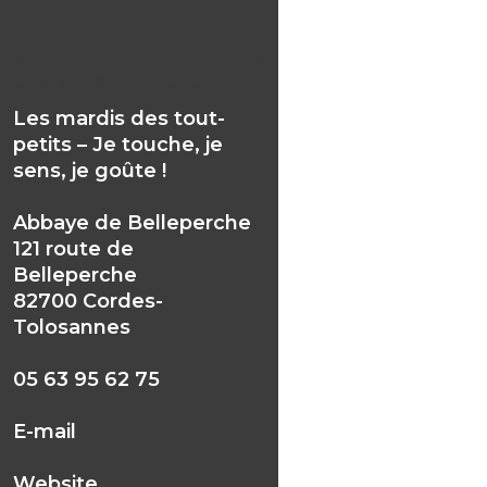
mardis des tout-petits – Je
e, je sens, je goûte !
Les mardis des tout-
petits – Je touche, je
sens, je goûte !
Abbaye de Belleperche
121 route de
Belleperche
82700 Cordes-
Tolosannes
05 63 95 62 75
E-mail
Website