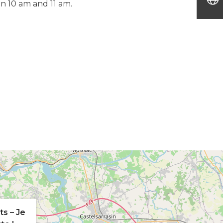
 10 am and 11 am.
ts – Je