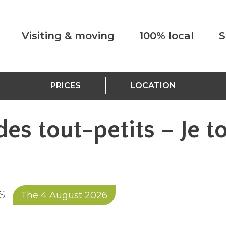
Visiting & moving
100% local
S
PRICES
LOCATION
es tout-petits – Je t
S
The 4 August 2026