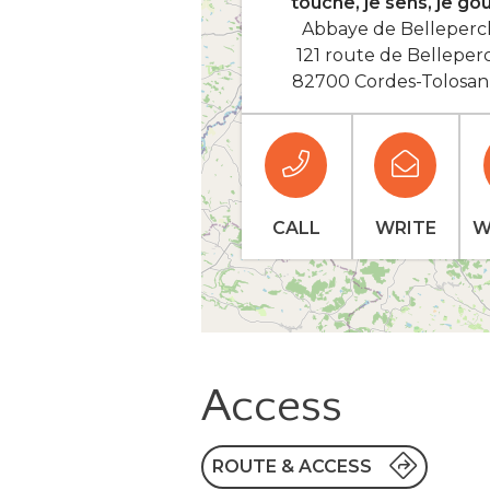
touche, je sens, je goû
Abbaye de Belleperc
121 route de Belleper
82700 Cordes-Tolosan
CALL
WRITE
W
Access
ROUTE & ACCESS