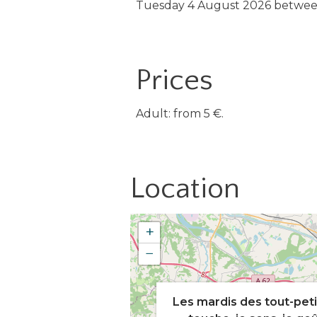
Tuesday 4 August 2026 between
Prices
Adult: from 5 €.
Location
+
−
Les mardis des tout-peti