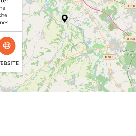
te !
he
che
nes
EBSITE