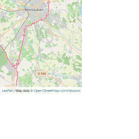
| Map data ©
Leaflet
OpenStreetMap contributors