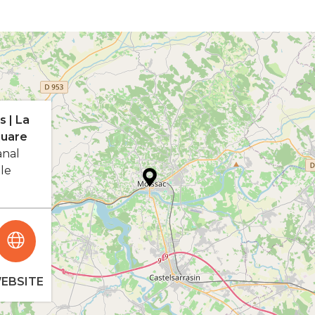
 | La
quare
anal
le
EBSITE