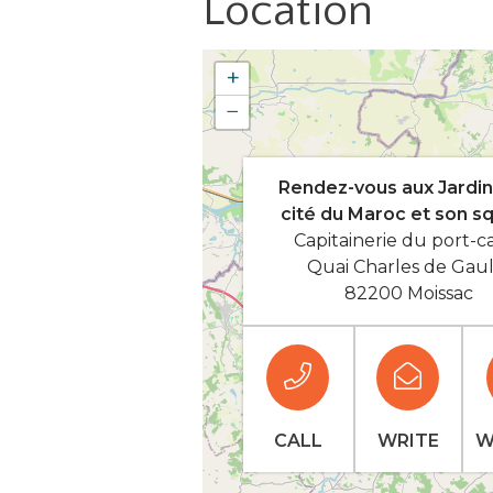
Location
+
−
Rendez-vous aux Jardins
cité du Maroc et son s
Capitainerie du port-c
Quai Charles de Gaul
82200 Moissac
CALL
WRITE
W