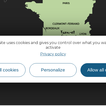
site uses cookies and gives you control over what you w
activate
Privacy policy
How do I get there?
l cookies
Personalize
Allow all