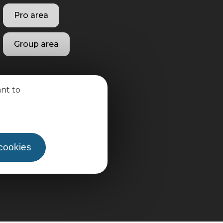
Pro area
Group area
ant to
 cookies