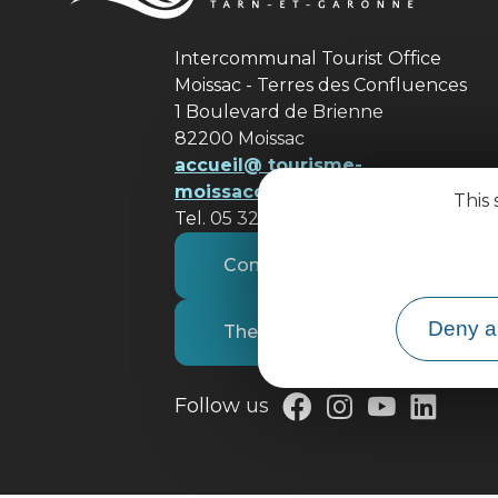
Intercommunal Tourist Office
Moissac - Terres des Confluences
1 Boulevard de Brienne
82200 Moissac
accueil@ tourisme-
moissacconfluences.fr
This 
Tel. 05 32 09 69 36
Contact us
Deny al
The tourist office
Follow us