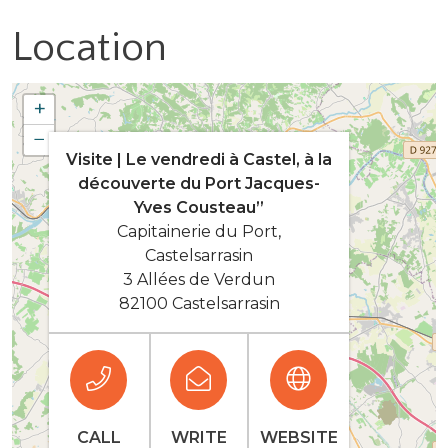
Location
+
−
Visite | Le vendredi à Castel, à la
découverte du Port Jacques-
Yves Cousteau”
Capitainerie du Port,
Castelsarrasin
3 Allées de Verdun
82100 Castelsarrasin
CALL
WRITE
WEBSITE