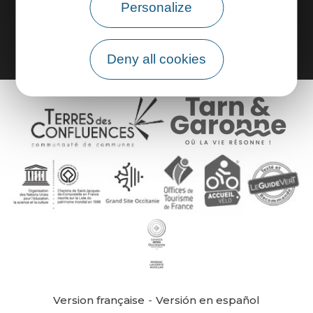
Personalize
Group area
Deny all cookies
Version française
Versión en español