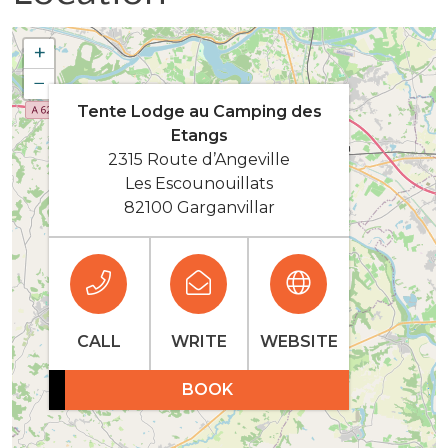
+
−
Tente Lodge au Camping des
Etangs
2315 Route d’Angeville
Les Escounouillats
82100 Garganvillar
CALL
WRITE
WEBSITE
BOOK