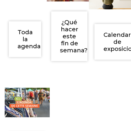
¿Qué
hacer
Toda
Calendar
este
la
de
fin de
agenda
exposici
semana?