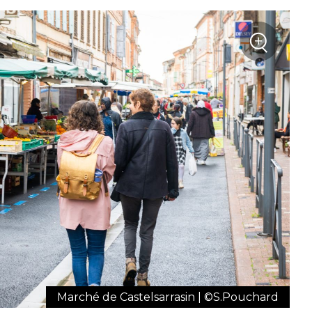
+
Zoom
Marché de Castelsarrasin | ©S.Pouchard