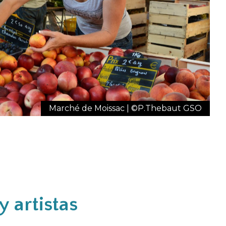
Marché de Moissac | ©P.Thebaut GSO
y artistas