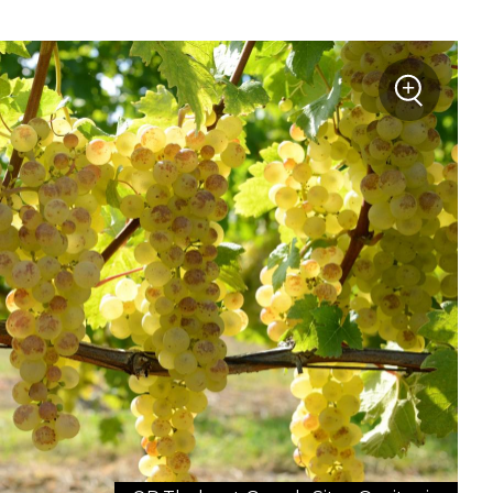
+
Zoom