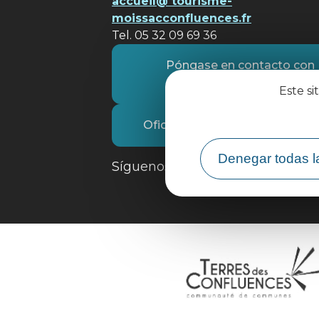
accueil@ tourisme-
moissacconfluences.fr
Tel. 05 32 09 69 36
Póngase en contacto con
nosotros
Este si
Oficina de Turismo
Denegar todas l
Síguenos en