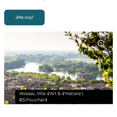
¡Me voy!
+
Zoom
Moissac, Ville d'Art & d'Histoire |
©S.Pouchard