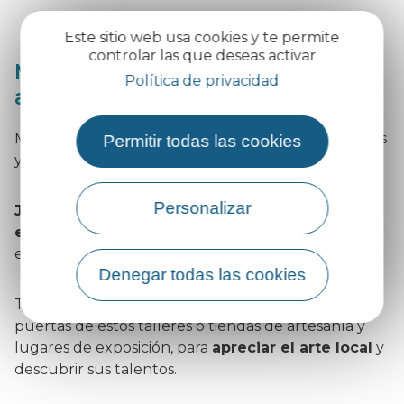
Este sitio web usa cookies y te permite
controlar las que deseas activar
Moissac, ciudad de artesanos,
Política de privacidad
artistas y diseñadores
Moissac cuenta con un amplio abanico de artesanos
Permitir todas las cookies
y artistas.
Personalizar
Joyeros, sopladores de vidrio, marroquineros,
enmarcadores, pintores, esmaltadores
... ¡la lista
es interminable!
Denegar todas las cookies
Tómese su tiempo para abrir de par en par las
puertas de estos talleres o tiendas de artesanía y
lugares de exposición, para
apreciar el arte local
y
descubrir sus talentos.