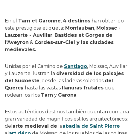
En el
Tarn et Garonne
,
4 destinos
han obtenido
esta prestigiosa etiqueta:
Montauban
,
Moissac -
Lauzerte - Auvillar
,
Bastides et Gorges de
l'Aveyron
&
Cordes-sur-Ciel y las ciudades
medievales.
Unidas por el Camino de
Santiago
, Moissac, Auvillar
y Lauzerte ilustran la
diversidad de los paisajes
del Sudoeste
, desde las laderas soleadas
del
Quercy
hasta las vastas
llanuras frutales
que
rodean los ríos
Tarn
y
Garona
.
Estos auténticos destinos también cuentan con una
gran variedad de magníficos estilos arquitectónicos:
del
arte medieval de
la
abadía de Saint Pierre
al
art déco
de Moissac, de los pueblos de las colinas