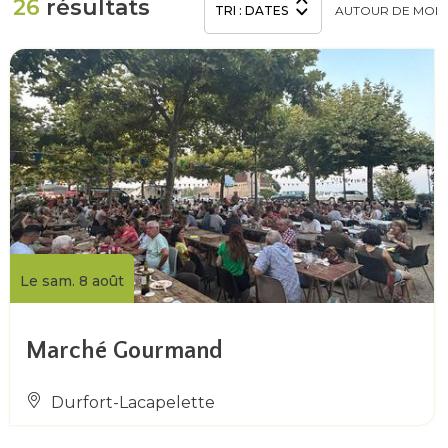
26
résultats
TRI :
DATES
AUTOUR
DE MOI
Le sam. 8 août
Marché Gourmand
Durfort-Lacapelette