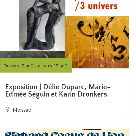
Du mer. 5 août au sam. 15 août
Exposition | Délie Duparc, Marie-
Edmée Séguin et Karin Dronkers.
Moissac