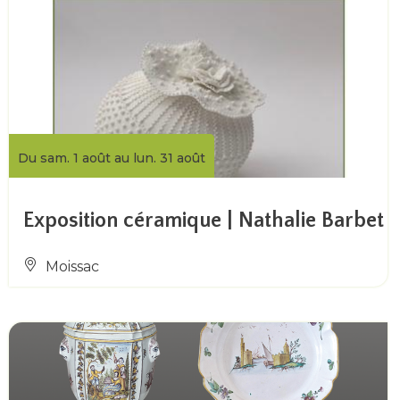
Du sam. 1 août au lun. 31 août
Exposition céramique | Nathalie Barbet
Moissac