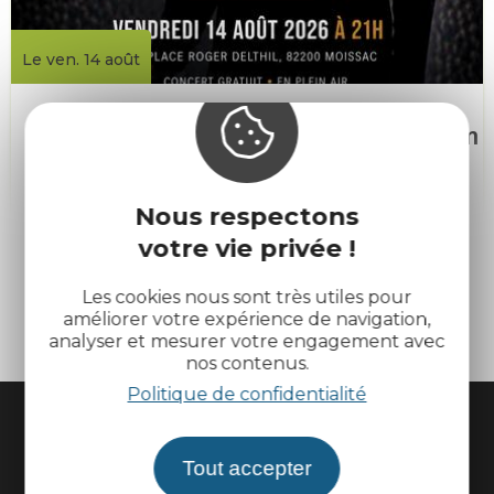
Le ven. 14 août
Concert | Samy Tad, Esmée Smit, Noam
Dalbis
Nous respectons
Moissac
votre vie privée !
Plus de résultats
Les cookies nous sont très utiles pour
améliorer votre expérience de navigation,
analyser et mesurer votre engagement avec
nos contenus.
Politique de confidentialité
Tout accepter