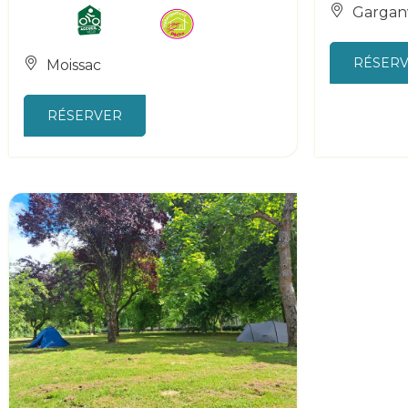
Garganv
RÉSER
Moissac
RÉSERVER