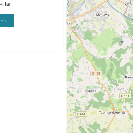
illar
VER