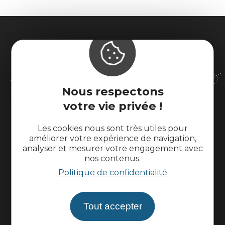
Nous respectons
votre vie privée !
Office de Tourisme Intercommunal
Moissac - Terres des Confluences
Les cookies nous sont très utiles pour
1 Boulevard de Brienne
améliorer votre expérience de navigation,
82200 Moissac
analyser et mesurer votre engagement avec
accueil@tourisme-moissacconfluences.fr
nos contenus.
Tél. 05 32 09 69 36
Politique de confidentialité
Contactez-nous
Tout accepter
L'office de tourisme