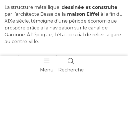
La structure métallique,
dessinée et construite
par l’architecte Besse de la
maison Eiffel
à la fin du
XIXe siècle, témoigne d'une période économique
prospère grâce à la navigation sur le canal de
Garonne. À l'époque, il était crucial de relier la gare
au centre-ville.
Le
point de vue
depuis ce pont est
particulièrement joli et constitue sans doute
le lieu
Menu
Recherche
le plus photographié de la ville
.
+
Zoom