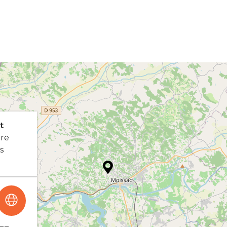
t
ire
s