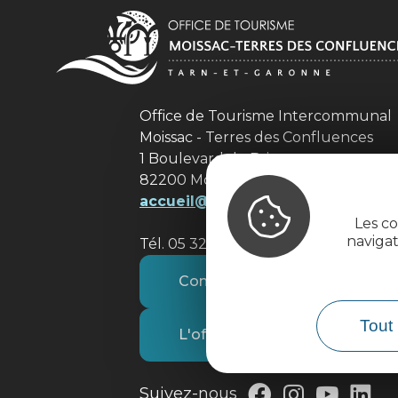
Office de Tourisme Intercommuna
Moissac - Terres des Confluences
1 Boulevard de Brienne
82200 Moissac
accueil@tourisme-moissacconflu
Les co
naviga
Tél. 05 32 09 69 36
Contactez-nous
Tout 
L'office de tourisme
Suivez-nous