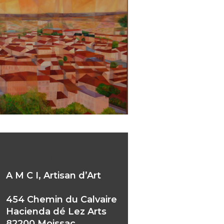
 I, Artisan d’Art
A M C I, Artisan d’Art
454 Chemin du Calvaire
Hacienda dé Lez Arts
82200 Moissac