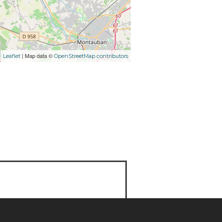
| Map data ©
Leaflet
OpenStreetMap contributors