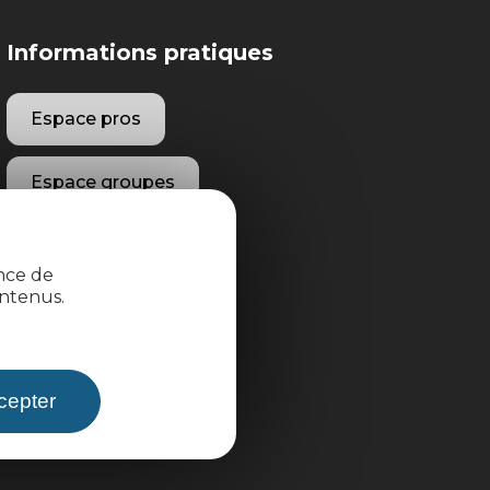
Informations pratiques
Espace pros
Espace groupes
Brochures
ence de
ntenus.
cepter