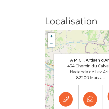
Localisation
+
−
A M C I, Artisan d’Ar
454 Chemin du Calva
Hacienda dé Lez Art
82200 Moissac