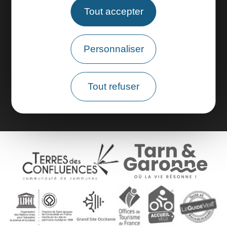
Tout accepter
Espace pros
Personnaliser
Espace groupes
Brochures
Tout refuser