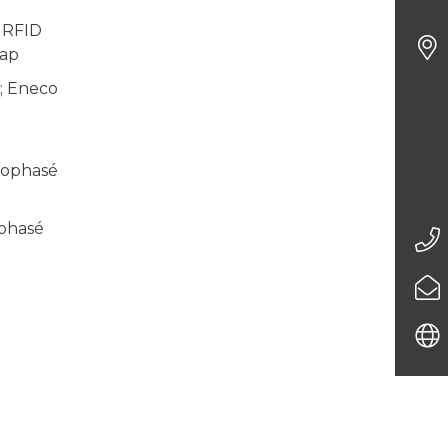
du P
e RFID
map
 ; Eneco
nophasé
iphasé