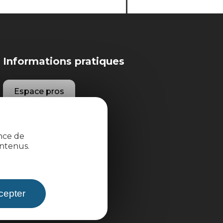
Informations pratiques
Espace pros
Espace groupes
ence de
ntenus.
Brochures
cepter