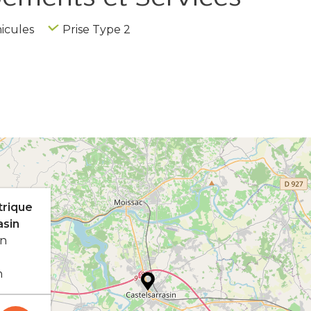
icules
Prise Type 2
trique
asin
in
n