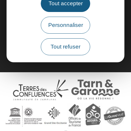
Tout accepter
Espace pros
Personnaliser
Espace groupes
Brochures
Tout refuser