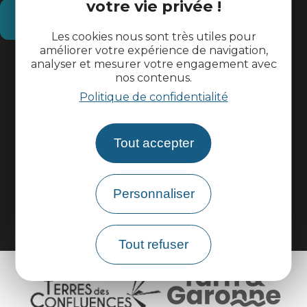
votre vie privée !
Comment venir ?
Les cookies nous sont très utiles pour
améliorer votre expérience de navigation,
Informations pratiques
analyser et mesurer votre engagement avec
nos contenus.
Politique de confidentialité
Espace pros
Tout accepter
Espace groupes
Brochures
Personnaliser
Tout refuser