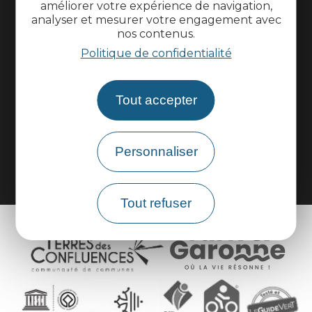
améliorer votre expérience de navigation,
Informations pratiques
analyser et mesurer votre engagement avec
nos contenus.
Politique de confidentialité
Espace pros
Espace groupes
Tout accepter
Brochures
Personnaliser
Tout refuser